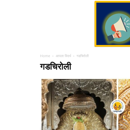
Home
आपला विदर्भ
गडचिरोली
गडचिरोली