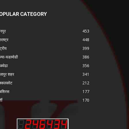
OPULAR CATEGORY
ढरपूर
453
राष्ट्र
448
्ट्रीय
399
ज्या-घडामोडी
386
गळवेढा
356
लापूर शहर
341
क्कलकोट
212
ळशिरस
177
्शी
170