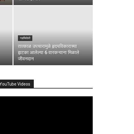
गडचिरोली
तात्काळ उपचारामुळे हृदयविकाराच्या
झटका आलेल्या 6 वारकऱ्याना मिळाले
जीवनदान
YouTube Videos