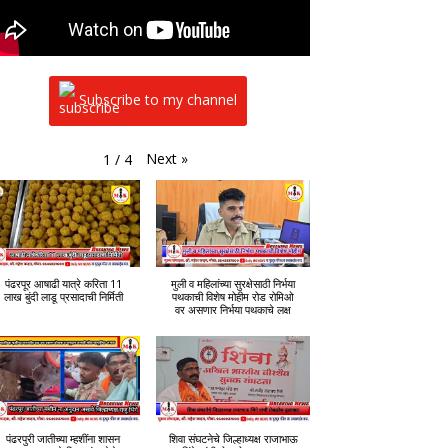
Subscribe to my channel
Next
»
1
/
4
पंढरपूर आषाढी यात्रे करिता 11
मुली व महिलांच्या सुरक्षेसाठी निर्भया
लाख बुंदी लाडू प्रसादाची निर्मिती
पथकाची विशेष मोहीम रोड रोमिओ
वर असणार निर्भया पथकाचे लक्ष
पंढरपुरी जातीच्या म्हशींना शासन
शिवा संघटनेचे जिल्हाध्यक्ष राजाभाऊ