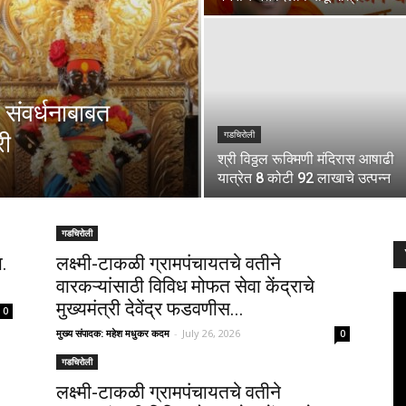
ती संवर्धनाबाबत
री
गडचिरोली
श्री विठ्ठल रूक्मिणी मंदिरास आषाढी
यात्रेत 8 कोटी 92 लाखाचे उत्पन्न
गडचिरोली
ा.
लक्ष्मी-टाकळी ग्रामपंचायतचे वतीने
वारकऱ्यांसाठी विविध मोफत सेवा केंद्राचे
मुख्यमंत्री देवेंद्र फडवणीस...
0
मुख्य संपादक: महेश मधुकर कदम
-
July 26, 2026
0
गडचिरोली
लक्ष्मी-टाकळी ग्रामपंचायतचे वतीने