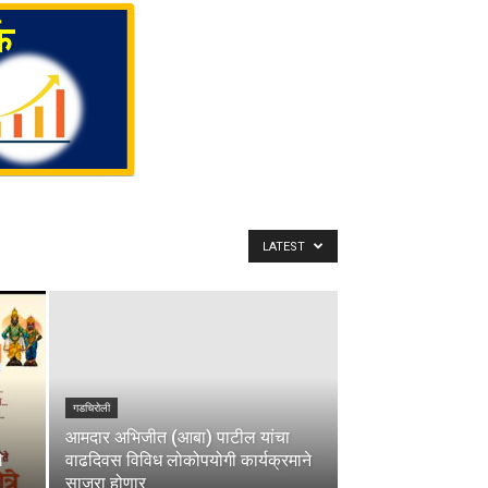
LATEST
गडचिरोली
आमदार अभिजीत (आबा) पाटील यांचा
े
वाढदिवस विविध लोकोपयोगी कार्यक्रमाने
साजरा होणार