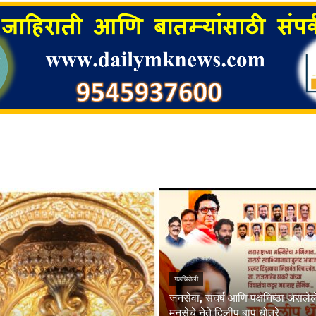
गडचिरोली
जनसेवा, संघर्ष आणि पक्षनिष्ठा असलेल
मनसेचे नेते दिलीप बापू धोत्रे