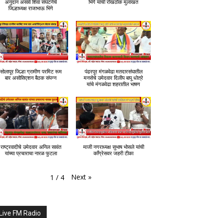
अनुदान असावे शिवा संघटनेचे
भिंगे यांची रोखठोक मुलाखत
जिल्हाध्यक्ष राजाभाऊ भिंगे
सोलापूर जिल्हा ग्रामीण परमिट रूम
पंढरपूर मंगळवेढा मतदारसंघातील
बार असोसिएशन बैठक संपन्न
मनसेचे उमेदवार दिलीप बापू धोत्रे
यांचे मंगळवेढा शहरातील भाषण
राष्ट्रवादीचे उमेदवार अनिल सावंत
माजी नगराध्यक्ष सुभाष भोसले यांची
यांच्या प्रचाराचा नारळ फुटला
काँग्रेसवर जहरी टीका
Next
»
1
/
4
Live FM Radio