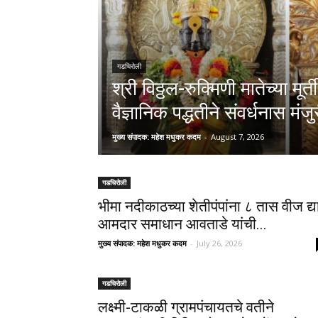
गडचिरोली
श्री विठ्ठल-रुक्मिणी मातेच्या मूर्
वैज्ञानिक पद्धतीने संवर्धनास मंजु
मुख्य संपादक: महेश मधुकर कदम
-
August 7, 2026
गडचिरोली
भीमा नदीकाठच्या शेतीपंपांना ८ तास वीज द्य
आमदार समाधान आवताडे यांची...
मुख्य संपादक: महेश मधुकर कदम
-
July 26, 2026
गडचिरोली
लक्ष्मी-टाकळी ग्रामपंचायतचे वतीने