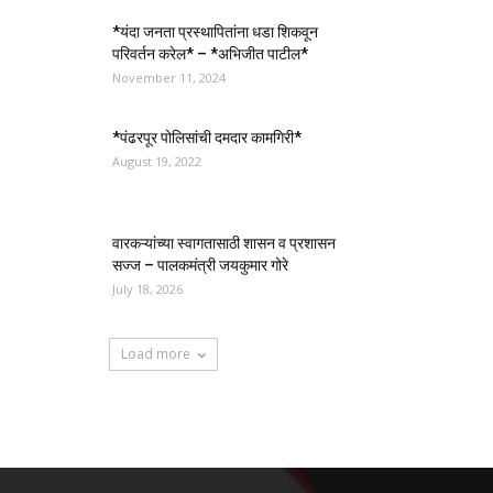
*यंदा जनता प्रस्थापितांना धडा शिकवून
परिवर्तन करेल* – *अभिजीत पाटील*
November 11, 2024
*पंढरपूर पोलिसांची दमदार कामगिरी*
August 19, 2022
वारकऱ्यांच्या स्वागतासाठी शासन व प्रशासन
सज्ज – पालकमंत्री जयकुमार गोरे
July 18, 2026
Load more