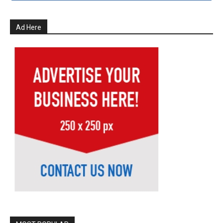
MOST POPULAR
आषाढी यात्रेसाठी पंढरपूर नगरपालिका प्रशासन सज्ज-
मुख्याधिकारी महेश रोकडे
July 22, 2026
पंढरपूर नगरपरिषद पंढरपूर स्वच्छ भारत अभियान, स्वच्छ
महाराष्ट्र अभियान
November 15, 2021
आषाढी यात्रा श्री विठ्ठल-रुक्मिणी मंदिराला आकर्षक विद्युत
रोषणाई
July 20, 2026
*अभिजीत आबांना मतदान म्हणजेच शिवबाबांना मतदान* :