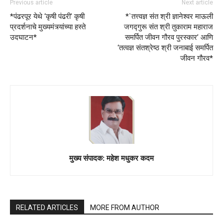
RELATED ARTICLES
MORE FROM AUTHOR
श्री विठ्ठल-रुक्मिणी मातेच्या मूर्ती संवर्धनाबाबत
वैज्ञानिक पद्धतीने संवर्धनास मंजुरी
अकोला
जनसेवा, संघर्ष आणि पक्षनिष्ठा असलेले मनसेचे नेते
दिलीप बापू धोत्रे
अकोला
आमदार अभिजीत (आबा) पाटील यांचा वाढदिवस
विविध लोकोपयोगी कार्यक्रमाने साजरा होणार
अकोला