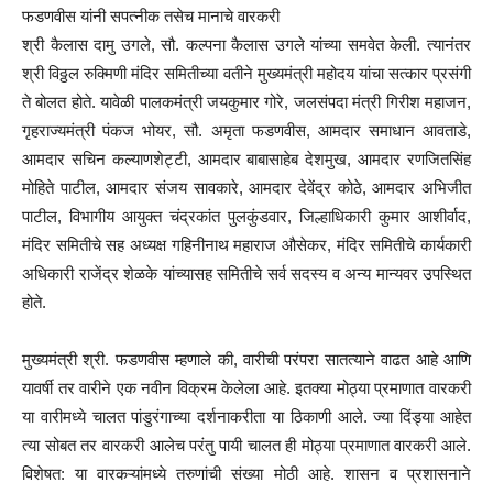
फडणवीस यांनी सपत्नीक तसेच मानाचे वारकरी
श्री कैलास दामु उगले, सौ. कल्पना कैलास उगले यांच्या समवेत केली. त्यानंतर
श्री विठ्ठल रुक्मिणी मंदिर समितीच्या वतीने मुख्यमंत्री महोदय यांचा सत्कार प्रसंगी
ते बोलत होते. यावेळी पालकमंत्री जयकुमार गोरे, जलसंपदा मंत्री गिरीश महाजन,
गृहराज्यमंत्री पंकज भोयर, सौ. अमृता फडणवीस, आमदार समाधान आवताडे,
आमदार सचिन कल्याणशेट्टी, आमदार बाबासाहेब देशमुख, आमदार रणजितसिंह
मोहिते पाटील, आमदार संजय सावकारे, आमदार देवेंद्र कोठे, आमदार अभिजीत
पाटील, विभागीय आयुक्त चंद्रकांत पुलकुंडवार, जिल्हाधिकारी कुमार आशीर्वाद,
मंदिर समितीचे सह अध्यक्ष गहिनीनाथ महाराज औसेकर, मंदिर समितीचे कार्यकारी
अधिकारी राजेंद्र शेळके यांच्यासह समितीचे सर्व सदस्य व अन्य मान्यवर उपस्थित
होते.
मुख्यमंत्री श्री. फडणवीस म्हणाले की, वारीची परंपरा सातत्याने वाढत आहे आणि
यावर्षी तर वारीने एक नवीन विक्रम केलेला आहे. इतक्या मोठ्या प्रमाणात वारकरी
या वारीमध्ये चालत पांडुरंगाच्या दर्शनाकरीता या ठिकाणी आले. ज्या दिंड्या आहेत
त्या सोबत तर वारकरी आलेच परंतु पायी चालत ही मोठ्या प्रमाणात वारकरी आले.
विशेषत: या वारकऱ्यांमध्ये तरुणांची संख्या मोठी आहे. शासन व प्रशासनाने