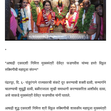
*
*आषाढी एकादशी निमित्त मुख्यमंत्री देवेंद्र फडणवीस यांच्या हस्ते विठ्ठल
रुक्मिणीची महापूजा संपन्न*
पंढरपूर, दि. ६- पांडुरंगाने राज्यावरची संकटे दूर करण्याची शक्ती द्यावी, सन्मार्गाने
चालण्याची सुबुद्धी द्यावी, बळीराजाला सुखी समाधानी करण्याकरिता आशीर्वाद द्यावा,
असे साकडे मुख्यमंत्री देवेंद्र फडणवीस यांनी घातले.
आषाढी शुद्ध एकादशी निमित्त श्री विठ्ठल रुक्मिणीची शासकीय महापूजा मुख्यमंत्री