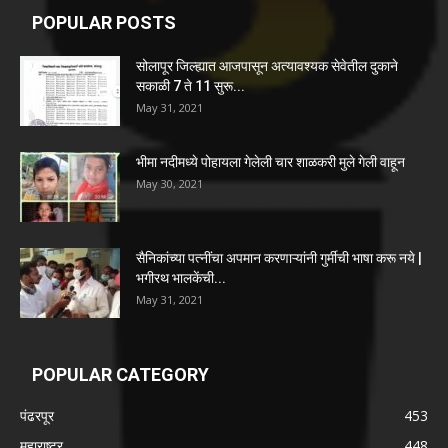
POPULAR CATEGORY
पंढरपूर
453
महाराष्ट्र
448
राष्ट्रीय
399
ताज्या-घडामोडी
386
मंगळवेढा
356
सोलापूर शहर
341
अक्कलकोट
212
माळशिरस
177
बार्शी
170