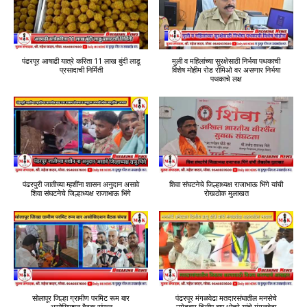
सोलापूर जिल्हा ग्रामीण परमिट रूम बार
पंढरपूर मंगळवेढा मतदारसंघातील मनसेचे
असोसिएशन बैठक संपन्न
उमेदवार दिलीप बापू धोत्रे यांचे मंगळवेढा
शहरातील भाषण
राष्ट्रवादीचे उमेदवार अनिल सावंत यांच्या
माजी नगराध्यक्ष सुभाष भोसले यांची काँग्रेसवर
प्रचाराचा नारळ फुटला
जहरी टीका
Next
»
1
/
4
Live FM Radio