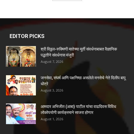
आमदार अभिजीत (आबा) पाटील यांचा वाढदिवस विविध
लोकोपयोगी कार्यक्रमाने साजरा होणार
August 1, 2026
POPULAR POSTS
सोलापूर जिल्ह्यात आजपासून अत्यावश्यक सेवेतील दुकाने
सकाळी 7 ते 11 सुरू...
May 31, 2021
भीमा नदीमध्ये पोहायला गेलेली चार शाळकरी मुले गेली वाहून
May 30, 2021
सैनिकांच्या पत्नींचा अपमान करणाऱ्यांनी गुर्मीची भाषा करू नये |
भगीरथ भालकेंची...
May 31, 2021