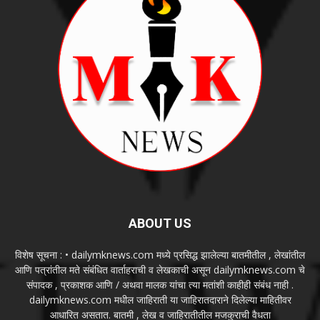
विशेष सूचना : • dailymknews.com मध्ये प्रसिद्ध झालेल्या बातमीतील , लेखांतील
आणि पत्रांतील मते संबंधित वार्ताहराची व लेखकाची असून dailymknews.com चे
संपादक , प्रकाशक आणि / अथवा मालक यांचा त्या मतांशी काहीही संबंध नाही .
dailymknews.com मधील जाहिराती या जाहिरातदाराने दिलेल्या माहितीवर
आधारित असतात. बातमी , लेख व जाहिरातीतील मजकुराची वैधता
dailymknews.com तपासून पाहू शकत नाही . बातमी , लेख व जाहिरातीतून
उद्भवणाऱ्या कोणत्याही विषयाला जबाबदार dailymknews.com नसून संबंधित
वार्ताहर , लेखक किंवा जाहिरातदारच आहे . वृत्तपत्रासंबंधी सर्व खटले , वादविवाद ,
प्रकरणे पंढरपूर न्यायालयांतर्गतच चालवले जातील . अन्यत्र कोठेही चालवले जाणार
नाहीत.
Contact us:
dailymknews@gmail.com
FOLLOW US