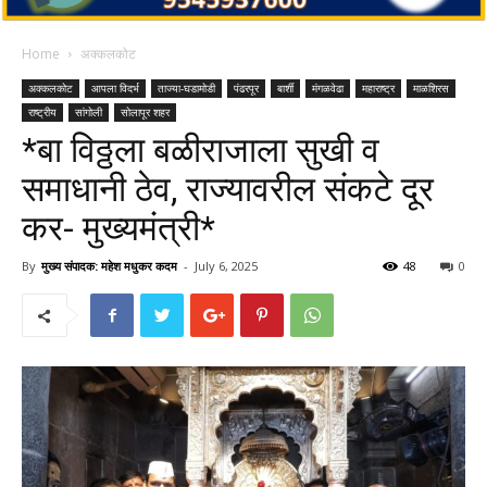
Home
अक्कलकोट
अक्कलकोट
आपला विदर्भ
ताज्या-घडामोडी
पंढरपूर
बार्शी
मंगळवेढा
महाराष्ट्र
माळशिरस
राष्ट्रीय
सांगोली
सोलापूर शहर
*बा विठ्ठला बळीराजाला सुखी व
समाधानी ठेव, राज्यावरील संकटे दूर
कर- मुख्यमंत्री*
By
मुख्य संपादक: महेश मधुकर कदम
-
July 6, 2025
48
0