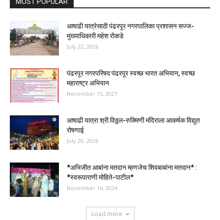
*स्वरूपाराणी मोहिते-पाटील*
November 16, 2024
Load more
EDITOR PICKS
श्री विठ्ठल-रुक्मिणी मातेच्या मूर्ती संवर्धनाबाबत वैज्ञानिक
पद्धतीने संवर्धनास मंजुरी
August 7, 2026
जनसेवा, संघर्ष आणि पक्षनिष्ठा असलेले मनसेचे नेते दिलीप बापू
धोत्रे
August 3, 2026