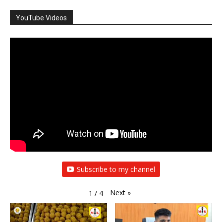
Next
»
1
/
4
पंढरपूर आषाढी यात्रे करिता 11 लाख बुंदी लाडू
मुली व महिलांच्या सुरक्षेसाठी निर्भया पथकाची
प्रसादाची निर्मिती
विशेष मोहीम रोड रोमिओ वर असणार निर्भया
पथकाचे लक्ष
पंढरपुरी जातीच्या म्हशींना शासन अनुदान असावे
शिवा संघटनेचे जिल्हाध्यक्ष राजाभाऊ भिंगे यांची
शिवा संघटनेचे जिल्हाध्यक्ष राजाभाऊ भिंगे
रोखठोक मुलाखत