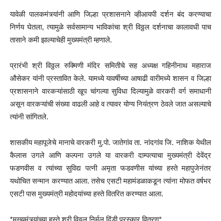
यावेळी पालकमंत्र्यांनी आणि जिल्हा प्रशासनाने व्हीआयपी दर्शन बंद करण्याचा
निर्णय घेतला, त्यामुळे सर्वसामान्य भाविकांचा श्री विठ्ठल दर्शनाचा कालावधी पाच
तासाने कमी झाल्याचेही मुख्यमंत्री म्हणाले.
प्रारंभी श्री विठ्ठल रुक्मिणी मंदिर समितीचे सह अध्यक्ष गहिनीनाथ महाराज
औसेकर यांनी प्रस्तावित केले. यामध्ये यावर्षीच्या आषाढी वारीमध्ये शासन व जिल्हा
प्रशासनाने वारकऱ्यांसाठी खूप चांगल्या सुविधा दिल्यामुळे वारकरी वर्ग समाधानी
असून वारकऱ्यांची संख्या वाढली आहे व त्यावर योग्य नियंत्रण ठेवले जात असल्याचे
त्यांनी सांगितले.
शासकीय महापूजेचे मानाचे वारकरी मु.पो. जातेगांव ता. नांदगांव जि. नाशिक येथील
कैलास उगले आणि कल्पना उगले या वारकरी दाम्पत्याचा मुख्यमंत्री देवेंद्र
फडणवीस व त्यांच्या सुविद्य पत्नी अमृता फडवणीस यांच्या हस्ते महापुजेनंतर
यथोचित सन्मान करण्यात आला. तसेच एसटी महामंडळाकडून त्यांना मोफत वर्षभर
एसटी पास मुख्यमंत्री महोदयांच्या हस्ते वितरित करण्यात आला.
*मुख्यमंत्र्यांच्या हस्ते श्री विठ्ठल निर्मल दिंडी पुरस्कार वितरण*