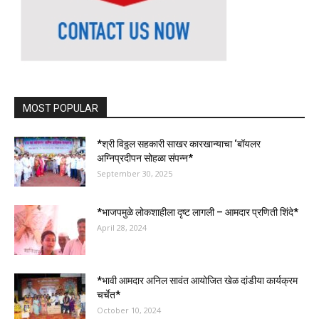
MOST POPULAR
*श्री विठ्ठल सहकारी साखर कारखान्याचा ‘बॉयलर
अग्निप्रदीपन सोहळा संपन्न*
September 30, 2025
*भाजपमुळे लोकशाहीला दृष्ट लागली – आमदार प्रणिती शिंदे*
April 28, 2024
*भावी आमदार अनिल सावंत आयोजित खेळ दांडीया कार्यक्रम
चर्चेत*
October 10, 2024