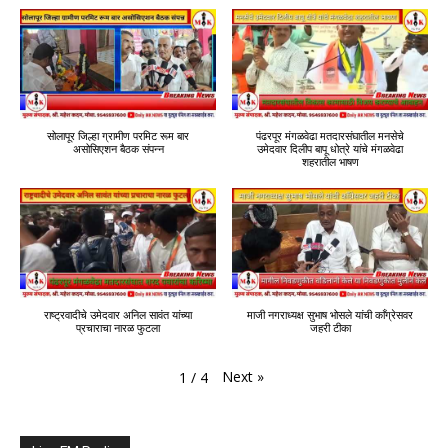
सोलापूर जिल्हा ग्रामीण परमिट रूम बार
पंढरपूर मंगळवेढा मतदारसंघातील मनसेचे
असोसिएशन बैठक संपन्न
उमेदवार दिलीप बापू धोत्रे यांचे मंगळवेढा
शहरातील भाषण
राष्ट्रवादीचे उमेदवार अनिल सावंत यांच्या
माजी नगराध्यक्ष सुभाष भोसले यांची काँग्रेसवर
प्रचाराचा नारळ फुटला
जहरी टीका
Next
»
1
/
4