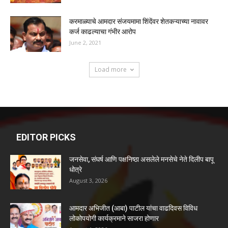
करमाळ्याचे आमदार संजयमामा शिंदेंवर शेतकऱ्याच्या नावावर
कर्ज काढल्याचा गंभीर आरोप
June 2, 2021
Load more
EDITOR PICKS
जनसेवा, संघर्ष आणि पक्षनिष्ठा असलेले मनसेचे नेते दिलीप बापू
धोत्रे
August 3, 2026
आमदार अभिजीत (आबा) पाटील यांचा वाढदिवस विविध
लोकोपयोगी कार्यक्रमाने साजरा होणार