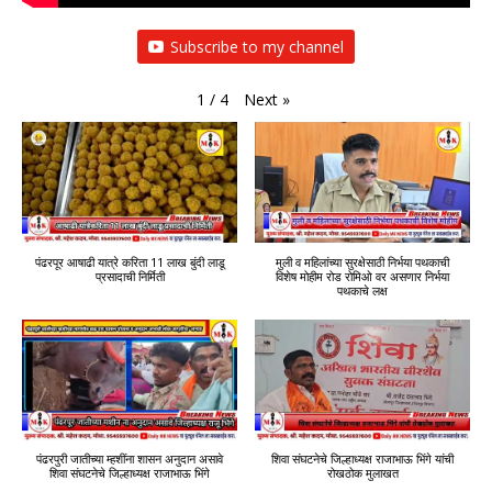
Subscribe to my channel
Next
»
1
/
4
पंढरपूर आषाढी यात्रे करिता 11 लाख बुंदी लाडू
मुली व महिलांच्या सुरक्षेसाठी निर्भया पथकाची
प्रसादाची निर्मिती
विशेष मोहीम रोड रोमिओ वर असणार निर्भया
पथकाचे लक्ष
पंढरपुरी जातीच्या म्हशींना शासन अनुदान असावे
शिवा संघटनेचे जिल्हाध्यक्ष राजाभाऊ भिंगे यांची
शिवा संघटनेचे जिल्हाध्यक्ष राजाभाऊ भिंगे
रोखठोक मुलाखत