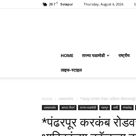
C
29.7
Thursday, August 6, 2026
S
Solapur
HOME
ताज्या घडामोडी
राष्ट्रीय
लाइफ-स्टाइल
Home
अक्कलकोट
*पंढरपूर करकंब रोडवर अहिल्या चौकाच्यापुढे
अक्कलकोट
आपला विदर्भ
ताज्या-घडामोडी
पंढरपूर
बार्शी
मंगळवेढा
*पंढरपूर करकंब रोडवर