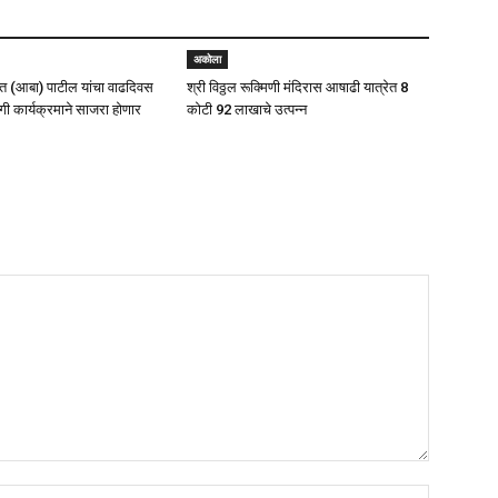
अकोला
 (आबा) पाटील यांचा वाढदिवस
श्री विठ्ठल रूक्मिणी मंदिरास आषाढी यात्रेत 8
ी कार्यक्रमाने साजरा होणार
कोटी 92 लाखाचे उत्पन्न