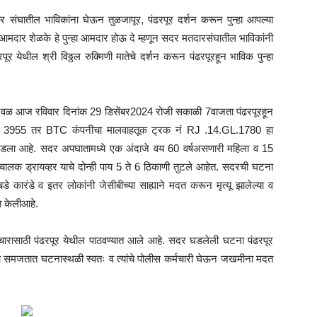
ार संघातील भाविकांना घेऊन तुळजापूर, पंढरपूर दर्शन करून पुन्हा आपल्या
ार शेळके हे पुन्हा आमदार होऊ दे म्हणून सदर मतदारसंघातील भाविकांनी
र येथील श्री विठ्ठल रुक्मिणी मातेचे दर्शन करून पंढरपूरहून भाविक पुन्हा
ाजवळ आज रविवार दिनांक 29 डिसेंबर2024 रोजी सकाळी 7वाजता पंढरपूरहून
4LS 3955 तर BTC कंपनीचा मालवाहतूक ट्रक नं RJ .14.GL.1780 हा
डला आहे. सदर अपघातामध्ये एक अंदाजे वय 60 वर्षअसणारी महिला व 15
 चालक ड्रायव्हर याचे दोन्ही पाय 5 ते 6 ठिकाणी तुटले आहेत. सदरची घटना
बडे कारंडे व इतर लोकांनी जेसीबीच्या साह्याने मदत करून मृत्यू झालेल्या व
त केलीआहे.
ारासाठी पंढरपूर येथील पाठवण्यात आले आहे. सदर घडलेली घटना पंढरपूर
ंना समजतात घटनास्थळी स्वतः व त्यांचे पोलीस कर्मचारी घेऊन जखमीना मदत