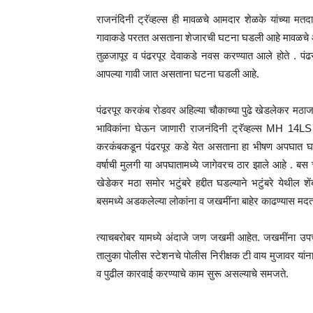
राजनंदिनी ट्रॅव्हल्स ही मावळचे आमदार शेळके यांच्या मतद
गावाकडे परतत असताना शेजारची घटना घडली आहे मावळचे आमद
तुळजापूर व पंढरपूर देवाकडे नवस करण्यात आले होते . पंढरपू
आपल्या गावी जात असताना घटना घडली आहे.
पंढरपूर करकंब रोडवर अहिल्या चौकाच्या पुढे खेडलेकर मठ
भाविकांना घेऊन जाणारी राजनंदिनी ट्रॅव्हल्स MH 1
करकंबकडून पंढरपूर कडे येत असताना हा भीषण अपघात घ
वर्षाची मुलगी या अपघातामध्ये जागेवरच ठार झाले आहे . बस
खेडेकर मठा समोर भटुंबरे हद्दीत घडल्याने भटुंबरे येथील शें
बसमध्ये अडकलेल्या लोकांना व जखमींना बाहेर काढण्यास मद
त्याचबरोबर यामध्ये अंदाजे जण जखमी आहेत. जखमींना उपच
तालुका पोलीस स्टेशनचे पोलीस निरीक्षक टी वाय मुजावर या
व पुढील कारवाई करण्याचे काम सुरू असल्याचे समजते.