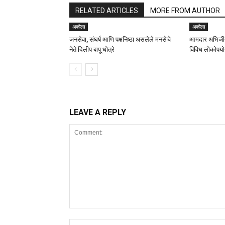
RELATED ARTICLES
MORE FROM AUTHOR
अकोला
अकोला
जनसेवा, संघर्ष आणि पक्षनिष्ठा असलेले मनसेचे
आमदार अभिजीत
नेते दिलीप बापू धोत्रे
विविध लोकोपयोग
LEAVE A REPLY