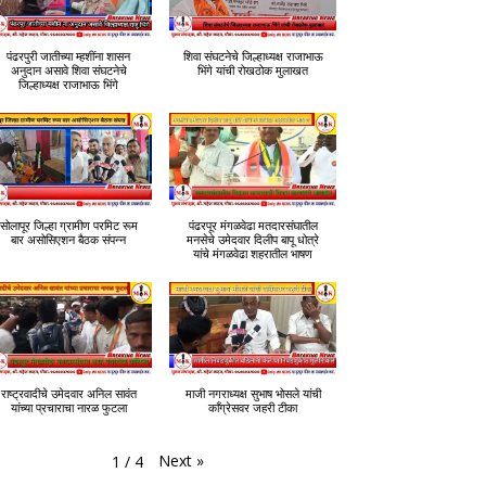
पंढरपुरी जातीच्या म्हशींना शासन
शिवा संघटनेचे जिल्हाध्यक्ष राजाभाऊ
अनुदान असावे शिवा संघटनेचे
भिंगे यांची रोखठोक मुलाखत
जिल्हाध्यक्ष राजाभाऊ भिंगे
सोलापूर जिल्हा ग्रामीण परमिट रूम
पंढरपूर मंगळवेढा मतदारसंघातील
बार असोसिएशन बैठक संपन्न
मनसेचे उमेदवार दिलीप बापू धोत्रे
यांचे मंगळवेढा शहरातील भाषण
राष्ट्रवादीचे उमेदवार अनिल सावंत
माजी नगराध्यक्ष सुभाष भोसले यांची
यांच्या प्रचाराचा नारळ फुटला
काँग्रेसवर जहरी टीका
Next
»
1
/
4