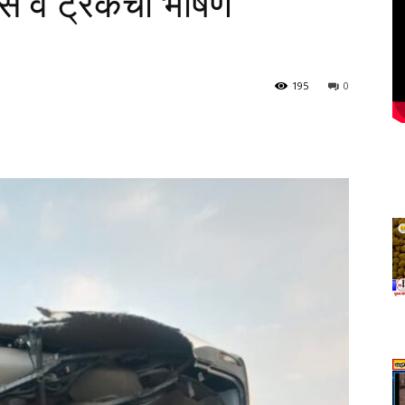
स बस व ट्रकचा भीषण
195
0