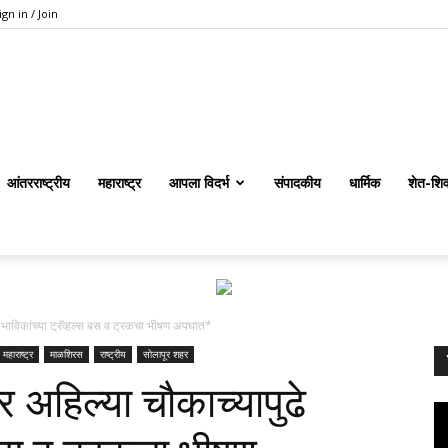
ign in / Join
dailymknews.com
आंतरराष्ट्रीय
महाराष्ट्र
आपला विदर्भ
संपादकीय
धार्मिक
शेत-शिव
 भाविकांच्या ट्रॅव्हल्स बस व ट्रकचा भीषण अपघात*
महाराष्ट्र
माळशिरस
राष्ट्रीय
सोलापूर शहर
 अहिल्या चौकाच्यापुढे