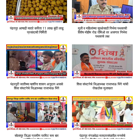
पंढरपूर आषाढी यात्रे करिता 11 लाख बुंदी लाडू
मुली व महिलांच्या सुरक्षेसाठी निर्भया पथकाची
प्रसादाची निर्मिती
विशेष मोहीम रोड रोमिओ वर असणार निर्भया
पथकाचे लक्ष
पंढरपुरी जातीच्या म्हशींना शासन अनुदान असावे
शिवा संघटनेचे जिल्हाध्यक्ष राजाभाऊ भिंगे यांची
शिवा संघटनेचे जिल्हाध्यक्ष राजाभाऊ भिंगे
रोखठोक मुलाखत
सोलापूर जिल्हा ग्रामीण परमिट रूम बार
पंढरपूर मंगळवेढा मतदारसंघातील मनसेचे