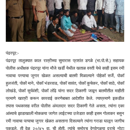
पंढरपूर:-
पंढरपूर तालुक्यात काल रात्रीच्या सुमारास प्रशांत डगळे (भा.पो.से.) सहायक
पोलीस अधीक्षक पंढरपूर यांना मौजे खर्डी येथील खताळ वस्ती येथे काही इसम रमी
नावाचा पत्त्याचा जुगार खेळत असल्याची बातमी मिळाल्याने पोहेकॉ सर्जे, पोकॉ
हुलजंती, पोकों माने, पोकॉ भंडरवाड, पोकॉ सावंत, पोकॉ कुचेकर, पोकॉ साठे, पोकॉ
लोखंडे, पोकॉ सुर्यवंशी, पोकॉ लोंढे यांना सदर ठिकाणी जावून बातमीतील माहीती
प्रमाणे खात्री करून कारवाई करणेबाबत आदेशीत केले. त्याप्रमाणे इकडील
तपास पथकासह वरील पोलीस अंमलदार सदर ठिकाणी गेले असता, त्यांना एका
आंब्याचे झाडाखाली मोकळया जागेत लाईटच्या उजेडात काही इसम गोलाकर बसुन
रमी नावाचा पत्याचा जुगार खेळत असताना दिसल्याने त्यांना गराडा घालून जागीच
पकडले. ती वेळ २०/४५ वा. ची होती. त्यांचे समोरच वेगवेगळया दराचे नोटा