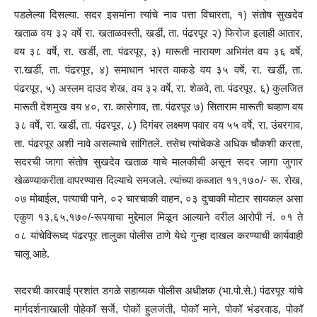
पडलेल्या दिसल्या. सदर इसमांना त्यांचे नाव पत्ता विचारता, १) संतोष सुखदेव
खताळ वय ३२ वर्षे रा. खताळवस्ती, खर्डी, ता. पंढरपूर २) फिरोज इलाही आतार,
वय ३८ वर्षे, रा. खर्डी, ता. पंढरपूर, ३) मारूती नारायण अभिमंत वय ३६ वर्षे,
रा.खर्डी, ता. पंढरपूर, ४) समाधान भारत वाकडे वय ३५ वर्षे, रा. खर्डी, ता.
पंढरपूर, ५) अस्लम दाउद शेख, वय ३२ वर्षे, रा. शेळवे, ता. पंढरपूर, ६) कुलजित
मारूती देशमुख वय ४०, रा. कासेगाव, ता. पंढरपूर ७) सिताराम मारूती चव्हाण वय
३८ वर्षे, रा. खर्डी, ता. पंढरपूर, ८) दिगंबर लक्ष्मण पवार वय ५५ वर्षे, रा. उंबरगाव,
ता. पंढरपूर अशी नावे असल्याचे सांगितले. तसेच त्यांचेकडे अधिक चौकशी करता,
सदरची जागा संतोष सुखदेव खताळ याचे मालकीची असून सदर जागा जुगार
खेळण्याकरीता वापरण्यास दिल्याचे समजले. त्यांच्या कब्जात ११,१७०/- रू. रोख,
०७ मोबाईल, पत्याची पाने, ०२ चारचाकी वाहन, ०३ दुचाकी मोटार सायकल असा
एकुण १३,६५,१७०/-रूपयाचा मुद्देमाल मिळून आल्याने वरील आरोपी नं. ०१ ते
०८ यांचेविरूध्द पंढरपूर तालुका पोलीस ठाणे येथे गुन्हा दाखल करण्याची कार्यवाही
चालू आहे.
सदरची कारवाई प्रशांत डगळे सहाय्यक पोलीस अधीक्षक (भा.पो.से.) पंढरपूर यांचे
मार्गदर्शनाखाली पोहेकॉ सर्जे, पोकों हुलजंती, पोकॉ माने, पोकॉ भंडरवाड, पोकॉ