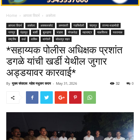
Home
आपला विदर्भ
अकोला
आपला विदर्भ
अकोला
अक्कलकोट
अमरावती
गडचिरोली
चंद्रपुर
ताज्या-घडामोडी
नागपुर
पंढरपूर
बार्शी
बुलढाणा
भंडारा
मंगळवेढा
महाराष्ट्र
माळशिरस
यवतमाळ
राष्ट्रीय
वर्धा
वाशिम
सांगोली
सोलापूर शहर
*सहाय्यक पोलीस अधिक्षक प्रशांत
डगळे यांची खर्डी येथील जुगार
अड्डयावर कारवाई*
By
मुख्य संपादक: महेश मधुकर कदम
-
May 31, 2026
32
0