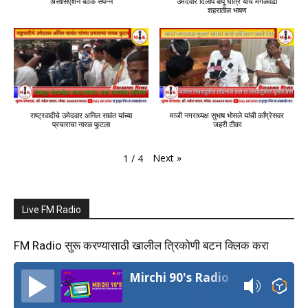
असोसिएशन बैठक संपन्न
उमेदवार दिलीप बापू धोत्रे यांचे मंगळवेढा
शहरातील भाषण
राष्ट्रवादीचे उमेदवार अनिल सावंत यांच्या
माजी नगराध्यक्ष सुभाष भोसले यांची काँग्रेसवर
प्रचाराचा नारळ फुटला
जहरी टीका
Next
»
1
/
4
Live FM Radio
FM Radio सुरू करण्यासाठी खालील त्रिकोणी बटन क्लिक करा
Mirchi 90's Radio