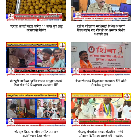
पंढरपूर आषाढी यात्रे करिता 11 लाख बुंदी लाडू
मुली व महिलांच्या सुरक्षेसाठी निर्भया पथकाची
प्रसादाची निर्मिती
विशेष मोहीम रोड रोमिओ वर असणार निर्भया
पथकाचे लक्ष
पंढरपुरी जातीच्या म्हशींना शासन अनुदान असावे
शिवा संघटनेचे जिल्हाध्यक्ष राजाभाऊ भिंगे यांची
शिवा संघटनेचे जिल्हाध्यक्ष राजाभाऊ भिंगे
रोखठोक मुलाखत
सोलापूर जिल्हा ग्रामीण परमिट रूम बार
पंढरपूर मंगळवेढा मतदारसंघातील मनसेचे
असोसिएशन बैठक संपन्न
उमेदवार दिलीप बापू धोत्रे यांचे मंगळवेढा