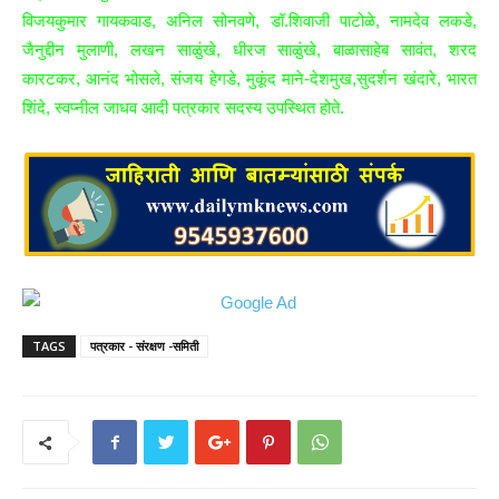
विजयकुमार गायकवाड, अनिल सोनवणे, डॉ.शिवाजी पाटोळे, नामदेव लकडे,
जैनुद्दीन मुलाणी, लखन साळुंखे, धीरज साळुंखे, बाळासाहेब सावंत, शरद
कारटकर, आनंद भोसले, संजय हेगडे, मुकूंद माने-देशमुख,सुदर्शन खंदारे, भारत
शिंदे, स्वप्नील जाधव आदी पत्रकार सदस्य उपस्थित होते.
TAGS
पत्रकार - संरक्षण -समिती