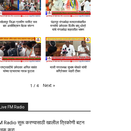
सोलापूर जिल्हा ग्रामीण परमिट रूम
पंढरपूर मंगळवेढा मतदारसंघातील
बार असोसिएशन बैठक संपन्न
मनसेचे उमेदवार दिलीप बापू धोत्रे
यांचे मंगळवेढा शहरातील भाषण
राष्ट्रवादीचे उमेदवार अनिल सावंत
माजी नगराध्यक्ष सुभाष भोसले यांची
यांच्या प्रचाराचा नारळ फुटला
काँग्रेसवर जहरी टीका
Next
»
1
/
4
Live FM Radio
M Radio सुरू करण्यासाठी खालील त्रिकोणी बटन
्लिक करा