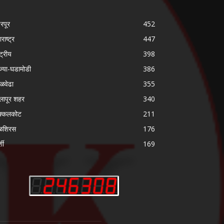
ढरपूर
452
राष्ट्र
447
्ट्रीय
398
ज्या-घडामोडी
386
गळवेढा
355
लापूर शहर
340
क्कलकोट
211
ळशिरस
176
्शी
169