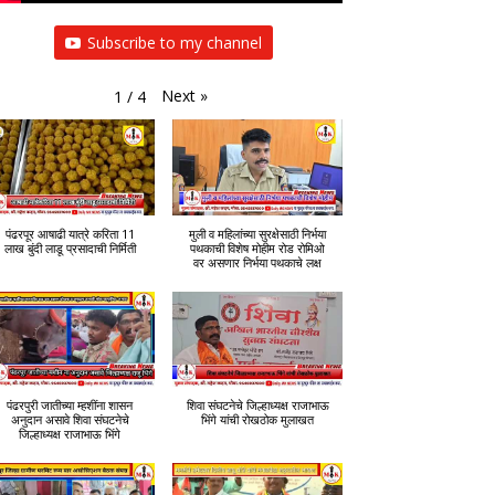
Subscribe to my channel
Next
»
1
/
4
पंढरपूर आषाढी यात्रे करिता 11
मुली व महिलांच्या सुरक्षेसाठी निर्भया
लाख बुंदी लाडू प्रसादाची निर्मिती
पथकाची विशेष मोहीम रोड रोमिओ
वर असणार निर्भया पथकाचे लक्ष
पंढरपुरी जातीच्या म्हशींना शासन
शिवा संघटनेचे जिल्हाध्यक्ष राजाभाऊ
अनुदान असावे शिवा संघटनेचे
भिंगे यांची रोखठोक मुलाखत
जिल्हाध्यक्ष राजाभाऊ भिंगे