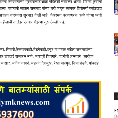
ा उमेदवारांच्या प्रचारासाठीआता महिलाही उतरल्या आहेत. पिराची कुरोली
ंभ केला. गावोगावी जाऊन सभासद यांच्या घरी जावून सहकार शिरोमणी वसंतदादा
 आवाहन करण्यास सुरुवात केली आहे. चेअरमन कल्याणराव काळे यांच्या पत्नी
हीलाची स्वतंत्र प्रचार यंत्रणा सुरू ठेवली आहे.
 टप्पा, चिंचणी,केसकरवाडी,शेडगेवाडी,दसुर या गावात महिला सभासदांच्या
मेदवार उषाताई राजाराम माने, जयश्री शिनगारे, पदमीनी लामकाने, सारीका
मासाळ, मनिषा कागदे, महानंद देशमुख, रेखा सातपुते, सिमा शेंडगे, यांचेसह
F
क