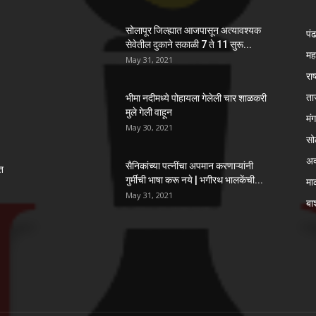
सोलापूर जिल्ह्यात आजपासून अत्यावश्यक
पं
सेवेतील दुकाने सकाळी 7 ते 11 सुरू...
महा
May 31, 2021
राष
ता
भीमा नदीमध्ये पोहायला गेलेली चार शाळकरी
मुले गेली वाहून
मं
May 30, 2021
सो
अ
सैनिकांच्या पत्नींचा अपमान करणाऱ्यांनी
ेत
गुर्मीची भाषा करू नये | भगीरथ भालकेंची...
मा
May 31, 2021
बार