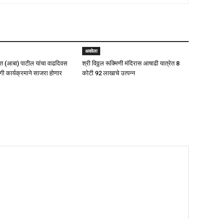
अकोला
 (आबा) पाटील यांचा वाढदिवस
श्री विठ्ठल रूक्मिणी मंदिरास आषाढी यात्रेत 8
ी कार्यक्रमाने साजरा होणार
कोटी 92 लाखाचे उत्पन्न