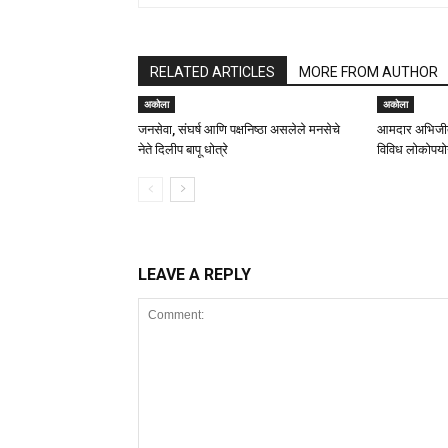
RELATED ARTICLES
MORE FROM AUTHOR
अकोला
अकोला
जनसेवा, संघर्ष आणि पक्षनिष्ठा असलेले मनसेचे
आमदार अभिजीत
नेते दिलीप बापू धोत्रे
विविध लोकोपयोग
LEAVE A REPLY