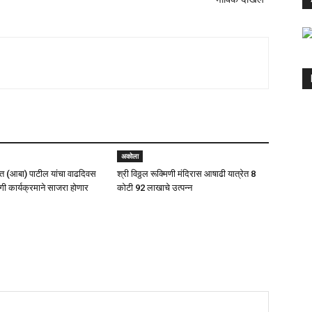
अकोला
 (आबा) पाटील यांचा वाढदिवस
श्री विठ्ठल रूक्मिणी मंदिरास आषाढी यात्रेत 8
ी कार्यक्रमाने साजरा होणार
कोटी 92 लाखाचे उत्पन्न