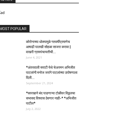
MOST POPULAR
कोरोनाच्या धोक्यामुळे गतवर्षीप्रमाणेच
आषाढी पालखी सोहळा साजरा करावा |
वाखरी ग्रामपंचायतीची...
June 4, 2021
*अंतरवाली सराटी येथे चेअरमन अभिजीत
पाटलांनी मनोज जरांगे पाटलांच्या उपोषणाला
दिली...
September 21, 2024
*कारखाने बंद पाडणाऱ्या टोळीवर विठ्ठलचा
सभासद विश्वास ठेवणार नाही-* *अभिजीत
पाटील*
July 2, 2022