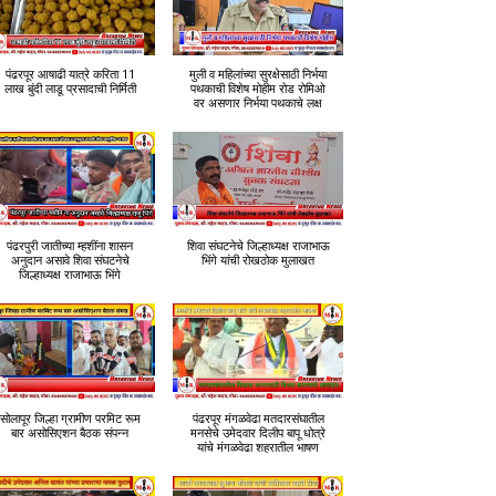
पंढरपूर आषाढी यात्रे करिता 11
मुली व महिलांच्या सुरक्षेसाठी निर्भया
लाख बुंदी लाडू प्रसादाची निर्मिती
पथकाची विशेष मोहीम रोड रोमिओ
वर असणार निर्भया पथकाचे लक्ष
पंढरपुरी जातीच्या म्हशींना शासन
शिवा संघटनेचे जिल्हाध्यक्ष राजाभाऊ
अनुदान असावे शिवा संघटनेचे
भिंगे यांची रोखठोक मुलाखत
जिल्हाध्यक्ष राजाभाऊ भिंगे
सोलापूर जिल्हा ग्रामीण परमिट रूम
पंढरपूर मंगळवेढा मतदारसंघातील
बार असोसिएशन बैठक संपन्न
मनसेचे उमेदवार दिलीप बापू धोत्रे
यांचे मंगळवेढा शहरातील भाषण