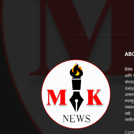
AB
विशेष
आणि प
संपाद
daily
असतात
तपासू
जबाबद
आहे . 
जातील
Cont