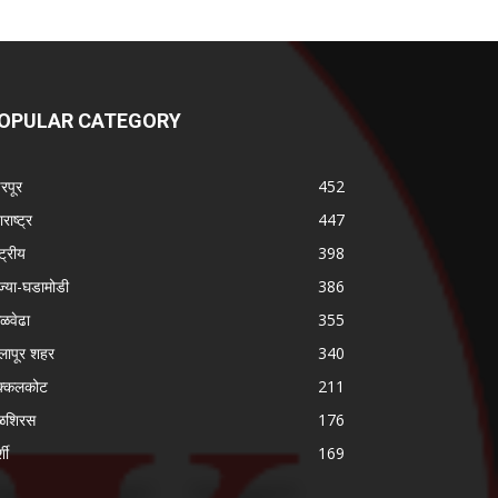
OPULAR CATEGORY
ढरपूर
452
राष्ट्र
447
्ट्रीय
398
ज्या-घडामोडी
386
गळवेढा
355
लापूर शहर
340
क्कलकोट
211
ळशिरस
176
्शी
169