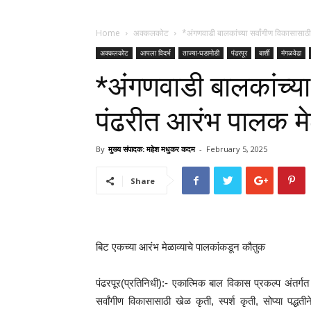
Home
अक्कलकोट
*अंगणवाडी बालकांच्या सर्वांगीण विकासासा
अक्कलकोट
आपला विदर्भ
ताज्या-घडामोडी
पंढरपूर
बार्शी
मंगळवेढा
*अंगणवाडी बालकांच्या
पंढरीत आरंभ पालक मे
By
मुख्य संपादक: महेश मधुकर कदम
-
February 5, 2025
Share
बिट एकच्या आरंभ मेळाव्याचे पालकांकडून कौतुक
पंढरपूर(प्रतिनिधी):- एकात्मिक बाल विकास प्रकल्प अंतर्गत
सर्वांगीण विकासासाठी खेळ कृती, स्पर्श कृती, सोप्या पद्ध