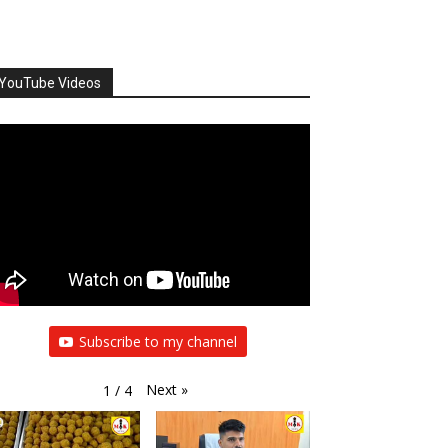
YouTube Videos
Subscribe to my channel
Next
»
1
/
4