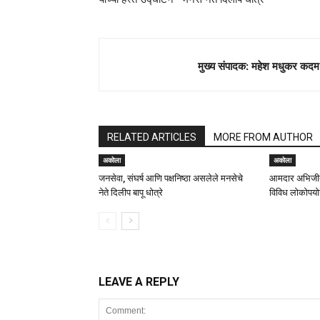
मुख्य संपादक: महेश मधुकर कदम
RELATED ARTICLES
MORE FROM AUTHOR
अकोला
अकोला
जनसेवा, संघर्ष आणि पक्षनिष्ठा असलेले मनसेचे
आमदार अभिजीत
नेते दिलीप बापू धोत्रे
विविध लोकोपयोग
LEAVE A REPLY