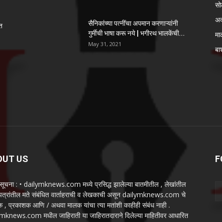
सो
अ
सैनिकांच्या पत्नींचा अपमान करणाऱ्यांनी
ेत
गुर्मीची भाषा करू नये | भगीरथ भालकेंची...
मा
May 31, 2021
बार
OUT US
F
 सूचना : • dailymknews.com मध्ये प्रसिद्ध झालेल्या बातमीतील , लेखांतील
त्रांतील मते संबंधित वार्ताहराची व लेखकाची असून dailymknews.com चे
क , प्रकाशक आणि / अथवा मालक यांचा त्या मतांशी काहीही संबंध नाही .
mknews.com मधील जाहिराती या जाहिरातदाराने दिलेल्या माहितीवर आधारित