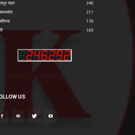
लापूर शहर
340
क्कलकोट
211
ळशिरस
176
्शी
169
OLLOW US