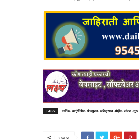
TAGS
कार्तिक- यात्रेनिमित्त- पंढरपुरात- अतिक्रमण -मोहीम- जोरात -सुरू
Share