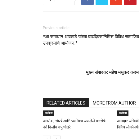
Previous article
*आ समाधान आवताडे यांच्या वाढदिवसानिमित्त विविध सामाजि
उपक्रमांचे आयोजन.*
मुख्य संपादक: महेश मधुकर कदम
RELATED ARTICLES
MORE FROM AUTHOR
अकोला
अकोला
जनसेवा, संघर्ष आणि पक्षनिष्ठा असलेले मनसेचे
आमदार अभिजीत
नेते दिलीप बापू धोत्रे
विविध लोकोपयोग