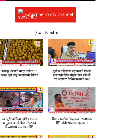
Subscribe to my channel
Next
»
1
/
4
पंढरपूर आषाढी यात्रे करिता 11
मुली व महिलांच्या सुरक्षेसाठी निर्भया
लाख बुंदी लाडू प्रसादाची निर्मिती
पथकाची विशेष मोहीम रोड रोमिओ
वर असणार निर्भया पथकाचे लक्ष
पंढरपुरी जातीच्या म्हशींना शासन
शिवा संघटनेचे जिल्हाध्यक्ष राजाभाऊ
अनुदान असावे शिवा संघटनेचे
भिंगे यांची रोखठोक मुलाखत
जिल्हाध्यक्ष राजाभाऊ भिंगे