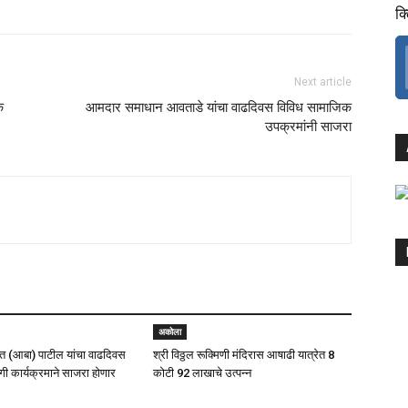
क
Next article
क
आमदार समाधान आवताडे यांचा वाढदिवस विविध सामाजिक
उपक्रमांनी साजरा
अकोला
 (आबा) पाटील यांचा वाढदिवस
श्री विठ्ठल रूक्मिणी मंदिरास आषाढी यात्रेत 8
ी कार्यक्रमाने साजरा होणार
कोटी 92 लाखाचे उत्पन्न