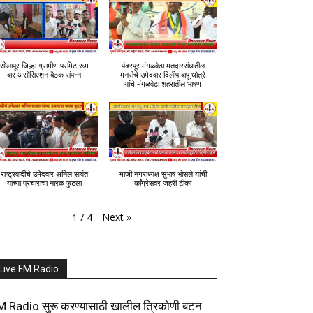
सोलापूर जिल्हा ग्रामीण परमिट रूम
पंढरपूर मंगळवेढा मतदारसंघातील
बार असोसिएशन बैठक संपन्न
मनसेचे उमेदवार दिलीप बापू धोत्रे
यांचे मंगळवेढा शहरातील भाषण
राष्ट्रवादीचे उमेदवार अनिल सावंत
माजी नगराध्यक्ष सुभाष भोसले यांची
यांच्या प्रचाराचा नारळ फुटला
काँग्रेसवर जहरी टीका
Next
»
1
/
4
Live FM Radio
M Radio सुरू करण्यासाठी खालील त्रिकोणी बटन