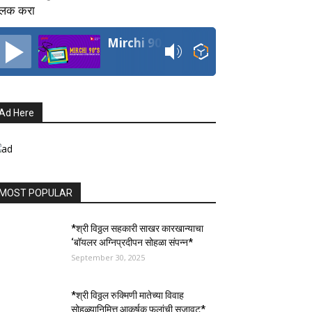
्लिक करा
Mirchi 90's Radio
Ad Here
MOST POPULAR
*श्री विठ्ठल सहकारी साखर कारखान्याचा
‘बॉयलर अग्निप्रदीपन सोहळा संपन्न*
September 30, 2025
*श्री विठ्ठल रुक्मिणी मातेच्या विवाह
सोहळ्यानिमित्त आकर्षक फुलांची सजावट*